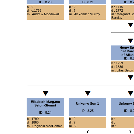
ID : 8.20
ID : 8.21
ID : 8.
b : ?
b : ?
b : 1715
d : c.1738
d : ?
d : 1772
m : Andrew Macdowall
m : Alexander Murray
m : Margaret St
Barclay
Henry
St
1st Bar
of Alla
ID : 8.
b : 1759
d : 1836
m : Lilias Seton
Elizabeth Margaret
Unkonw Son 1
Unkonw 
Seton-Steuart
ID : 8.25
ID : 8.
ID : 8.24
b : 1790
b : ?
b :
d : 1866
d : ?
d :
m : Reginald MacDonald
m : ?
m :
?
?