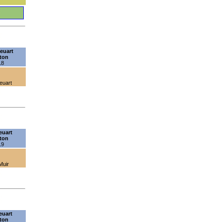
euart
nton
18
euart
euart
nton
19
Muir
euart
nton