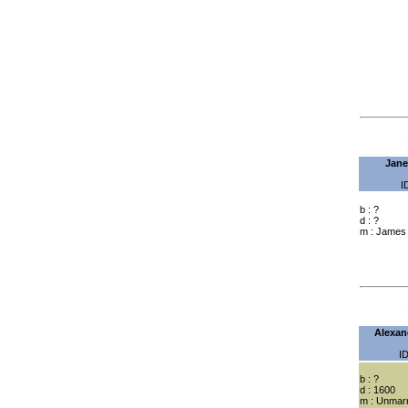
Jane
I
b : ?
d : ?
m : James
Alexan
ID
b : ?
d : 1600
m : Unmar