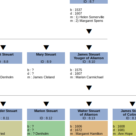
ID : 8.7
b : 1537
d : 1607
m : 1) Helen Somerville
m : 2) Margaret Spens
t Steuart
Mary Steuart
James Steuart
Youger of
Allanton
D : 8.8
ID : 8.9
ID : 8.10
b : ?
b : 1575
d : ?
d : 1607
 Denholm
m : James Cleland
m : Marion Carmichael
der Steuart
Marion Steuart
Walter Steuart
James St
of Allanton
of Colt
 : 8.11
ID : 8.12
ID : 8.13
ID : 8.
b : ?
b : 1606
b : 1608
d : ?
d : 1672
d : 1681
ried
m : ? Denholm
m : Margaret Hamilton
m : Ann Hope