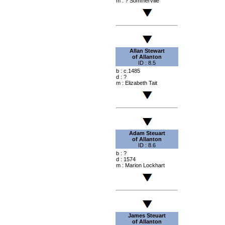
m : ? Sommerville
Allan Stewart
of
Allanton
ID : 8.5
b : c.1485
d : ?
m : Elizabeth Tait
Adam Steuart
of
Allanton
ID : 8.6
b : ?
d : 1574
m : Marion Lockhart
James Steuart
of
Allanton