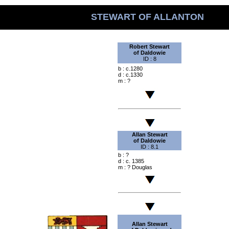
STEWART OF ALLANTON
Robert Stewart
of Daldowie
ID : 8
b : c.1280
d : c.1330
m : ?
Allan Stewart
of Daldowie
ID : 8.1
b : ?
d : c. 1385
m : ? Douglas
Allan Stewart