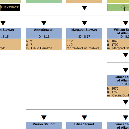
n Stewart
AnneStewart
Margaret Stewart
William
St
of Alla
 : 8.15
ID : 8.16
ID : 8.17
ID : 8.
b : ?
b : ?
b : 1640
d : ?
d : ?
d : 1700
oyle
m : Claud Hamilton
m : Caldwell of Caldwell
m : Margaret St
James
St
of Alla
ID : 8.
b : 1676
d : 1752
m : Cecilia Dun
Marion Steuart
Lilias Steuart
James
St
of Alla