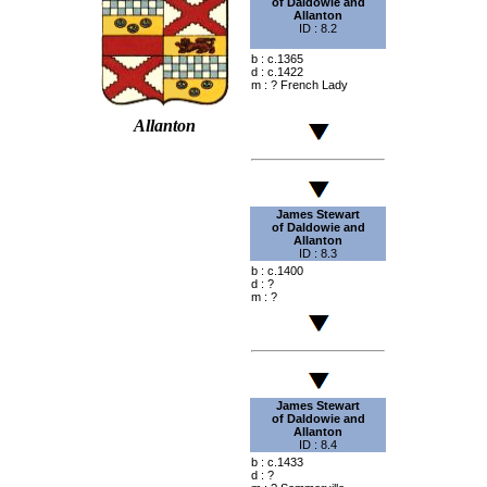
of Daldowie
and
Allanton
ID : 8.2
b : c.1365
d : c.1422
m : ? French Lady
Allanton
James Stewart
of Daldowie
and
Allanton
ID : 8.3
b : c.1400
d : ?
m : ?
James Stewart
of Daldowie
and
Allanton
ID : 8.4
b : c.1433
d : ?