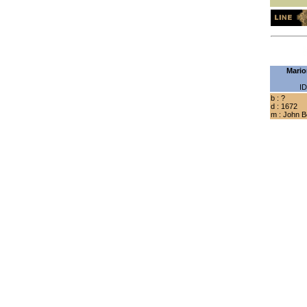
Mario
ID
b : ?
d : 1672
m : John B